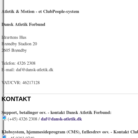
Atletik & Motion - et ClubPeople-system
Dansk Atletik Forbund
Idrættens Hus
Brøndby Stadion 20
2605 Brøndby
Telefon: 4326 2308
E-mail: daf@dansk-atletik.dk
VAT/CVR: 46217128
KONTAKT
Support, betalinger osv. - kontakt Dansk Atletik Forbund:
daf@dansk-atletik.dk
(+45) 4326 2308 /
Klubsystem, hjemmesideprogram (CMS), fællesdrev osv. - Kontakt Clu