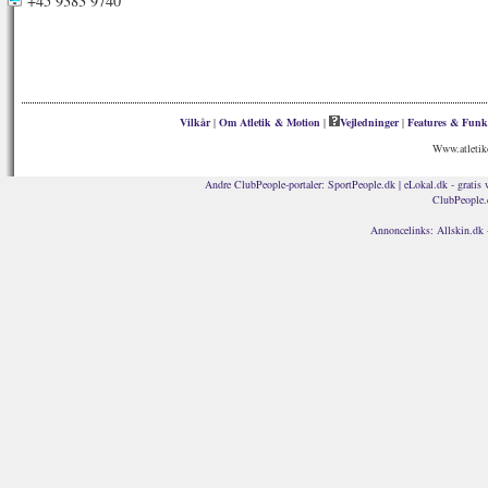
+45 9383 9740
Vilkår
|
Om Atletik & Motion
|
Vejledninger
|
Features & Funk
Www.atletik
Andre ClubPeople-portaler:
SportPeople.dk
|
eLokal.dk - gratis 
ClubPeople.
Annoncelinks:
Allskin.dk 