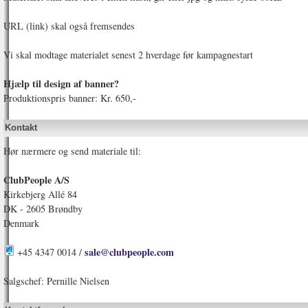
URL (link) skal også fremsendes
Vi skal modtage materialet senest 2 hverdage før kampagnestart
Hjælp til design af banner?
Produktionspris banner: Kr. 650,-
Kontakt
Hør nærmere og send materiale til:
ClubPeople A/S
Kirkebjerg Allé 84
DK - 2605 Brøndby
Denmark
sale@clubpeople.com
+45 4347 0014 /
Salgschef: Pernille Nielsen