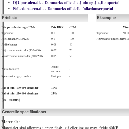
DJUportalen.dk - Danmarks officielle Judo og Ju-Jitsuportal
Folkedanseren.dk - Danmarks officielle folkedanserportal
Prisliste
Eksempler
Pris pr. sidevisning (CPM)
Pris DKK
CPM
Visn
Topbanner
0,1
100
Topbanner
50.0
Forsidebanner (300x250)
0,1
100
Højrebanner undersider
50.0
Artikelbanner
0,08
80
Højrebanner undersider (120x600)
0,07
70
Venstrebanner undersider (200x200)
0,05
50
Aftales
Andre formater
-
nærmere
Sponsorater og ejerskaber
Fast pris
-
Rabat min. 100.000 visninger
10%
Rabat min. 250.000 visninger
25%
(ex. moms)
Generelle specifikationer
Materiale:
Materialet skal afleveres i enten flash, gif eller jpg og max. fylde 60KB