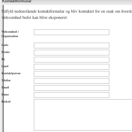
Kontaktformular
Udfyld nedenstående kontaktformular og bliv kontaktet for en snak om hvord
virksomhed bedst kan blive eksponeret:
Virksomhed /
Organisation
Gade
Postnr
By
Land
Kontaktperson
Telefon
Email
Emne
Besked