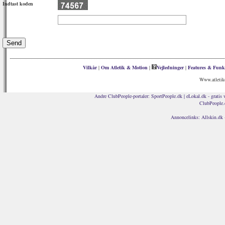
Indtast koden
Vilkår
|
Om Atletik & Motion
|
Vejledninger
|
Features & Funk
Www.atletik
Andre ClubPeople-portaler:
SportPeople.dk
|
eLokal.dk - gratis 
ClubPeople.
Annoncelinks:
Allskin.dk 